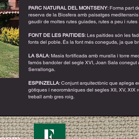
PARC NATURAL DEL MONTSENY
: Forma part d
reserva de la Biosfera amb paisatges mediterranis
gaudir de moltes rutes guiades, rutes a peu i rutes
FONT DE LES PAITIDES
: Les paitides són les fa
fonts del poble. És la font més coneguda, ja que b
LA SALA
: Masia fortificada amb muralla i torre med
famós bandoler del segle XVI, Joan Sala conegut
Serrallonga.
ESPINZELLA
: Conjunt arquitectònic que aplega 
gòtiques i neoromàniques del segles XII, XV, XIX 
treball amb gres roig.
.com