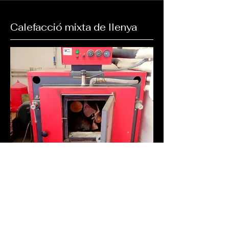
Calefacció mixta de llenya
Per escalfar Can Xisquet vam optar
per una caldera mixta, que a més a
més del gasoil, ens permet utilitzar la